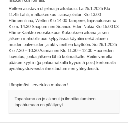
matkan kuin omasi.
Retken alustava ohjelma ja aikataulu: La 25.1.2025 Klo
11.45 Lahti, matkakeskus tilausajolaituri Klo 13.00
Hämeenlinna, Wetteri Klo 14.00 Tampere, linja-autoasema
Klo n. 14.30 Saapuminen Scandic Eden Nokia Klo 15.00 03
Häme-Kaakko vuosikokous Kokouksen aikana ja sen
jälkeen mahdollisuus kylpylässä käyntiin sekä alueen
muiden palveluiden ja aktiviteettien käyttöön. Su 26.1.2025
Klo 7.30 – 10.30 Aamiainen Klo 11.30 – 12.00 Huoneiden
luovutus, jonka jälkeen lähtö kotimatkalle. Reitin varrelta
pääsee kyytiin (ja paluumatkalla kyydistä pois) kertomalla
pysähdystoiveesta ilmoittautumisen yhteydessä.
Lämpimästi tervetuloa mukaan !
Tapahtuma on jo alkanut ja ilmoittautuminen
tapahtumaan on päättynyt.