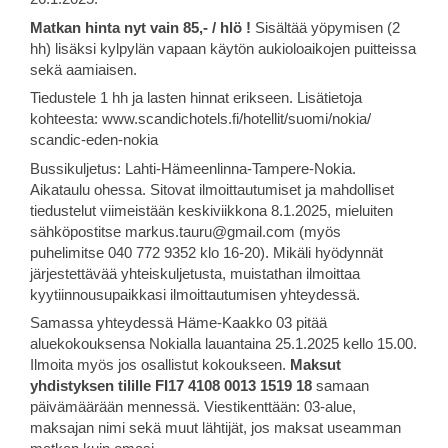
Matkan hinta nyt vain 85,- / hlö !
Sisältää yöpymisen (2
hh) lisäksi kylpylän vapaan käytön aukioloaikojen puitteissa
sekä aamiaisen.
Tiedustele 1 hh ja lasten hinnat erikseen. Lisätietoja
kohteesta: www.scandichotels.fi/hotellit/suomi/nokia/
scandic-eden-nokia
Bussikuljetus: Lahti-Hämeenlinna-Tampere-Nokia.
Aikataulu ohessa. Sitovat ilmoittautumiset ja mahdolliset
tiedustelut viimeistään keskiviikkona 8.1.2025, mieluiten
sähköpostitse markus.tauru@gmail.com (myös
puhelimitse 040 772 9352 klo 16-20). Mikäli hyödynnät
järjestettävää yhteiskuljetusta, muistathan ilmoittaa
kyytiinnousupaikkasi ilmoittautumisen yhteydessä.
Samassa yhteydessä Häme-Kaakko 03 pitää
aluekokouksensa Nokialla lauantaina 25.1.2025 kello 15.00.
Ilmoita myös jos osallistut kokoukseen.
Maksut
yhdistyksen tilille FI17 4108 0013 1519 18
samaan
päivämäärään mennessä. Viestikenttään: 03-alue,
maksajan nimi sekä muut lähtijät, jos maksat useamman